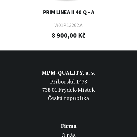
PRIM LINEA II 40 Q - A
W01P.13262.A
8 900,00 Kč
MPM-QUALITY, a. s.
Příborská 1473
738 01 Frýdek-Místek
Česká republika
Firma
O nás