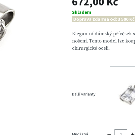
672,00 Kč
Skladem
Doprava zdarma od: 3 500 Kč
Elegantní dámský přívěsek 
nošení. Tento model lze koup
chirurgické oceli.
Další varianty
Množství