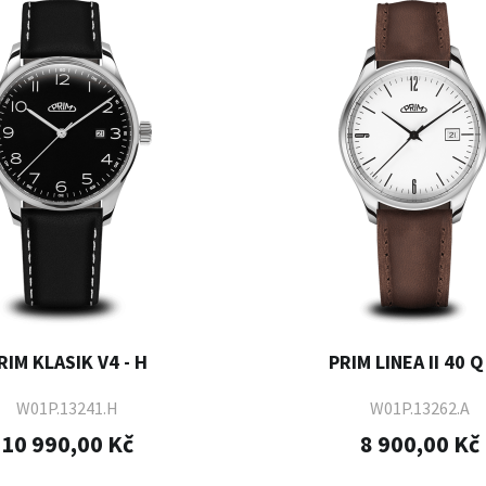
RIM KLASIK V4 - H
PRIM LINEA II 40 Q 
W01P.13241.H
W01P.13262.A
10 990,00 Kč
8 900,00 Kč