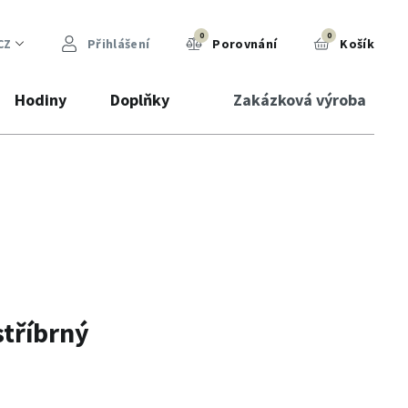
0
0
CZ
Přihlášení
Porovnání
Košík
Hodiny
Doplňky
Zakázková výroba
stříbrný