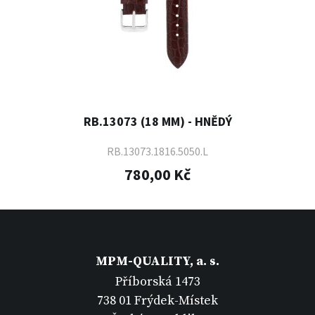
RB.13073 (18 MM) - HNĚDÝ
RB.13073.1816.5050.L
780,00 Kč
MPM-QUALITY, a. s.
Příborská 1473
738 01 Frýdek-Místek