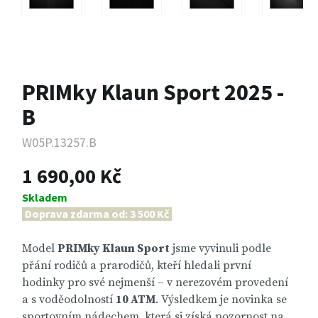
PRIMky Klaun Sport 2025 -
B
W05P.13257.B
1 690,00 Kč
Skladem
Doprava zdarma od: 3 500 Kč
Model
PRIMky Klaun Sport
jsme vyvinuli podle
přání rodičů a prarodičů, kteří hledali první
hodinky pro své nejmenší – v nerezovém provedení
a s voděodolností
10 ATM
. Výsledkem je novinka se
sportovním nádechem, která si získá pozornost na