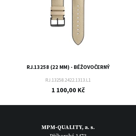
RJ.13258 (22 MM) - BÉŽOVOČERNÝ
RJ.13258.2422.1313.L1
1 100,00 Kč
MPM-QUALITY, a. s.