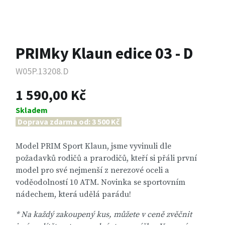
PRIMky Klaun edice 03 - D
W05P.13208.D
1 590,00 Kč
Skladem
Doprava zdarma od: 3 500 Kč
Model PRIM Sport Klaun, jsme vyvinuli dle
požadavků rodičů a prarodičů, kteří si přáli první
model pro své nejmenší z nerezové oceli a
voděodolností 10 ATM. Novinka se sportovním
nádechem, která udělá parádu!
* Na každý zakoupený kus, můžete v ceně zvěčnit