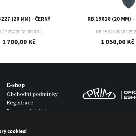
3227 (20 MM) - ČERNÝ
RB.15818 (20 MM) -
.13227.2018.9090.XL
RB.15818.2018.9292
1 700,00 Kč
1 050,00 Kč
E-shop
Obchodní podmínky
Registrace
Reklamační řád
Vrácení zboží
Údržba hodinek
ry cookies!