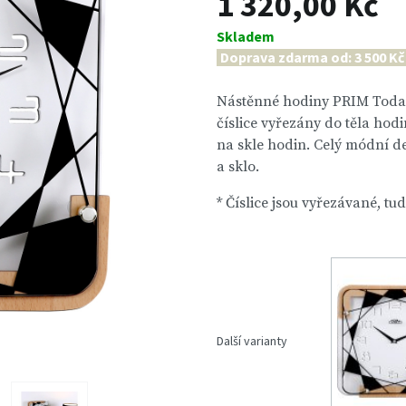
1 320,00 Kč
Skladem
Doprava zdarma od: 3 500 Kč
Nástěnné hodiny PRIM Today 
číslice vyřezány do těla hod
na skle hodin. Celý módní de
a sklo.
* Číslice jsou vyřezávané, t
Další varianty