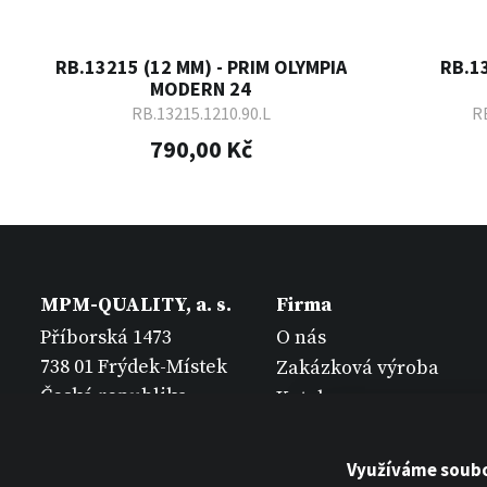
RB.13215 (12 MM) - PRIM OLYMPIA
RB.1
MODERN 24
RB.13215.1210.90.L
RB
790,00 Kč
MPM-QUALITY, a. s.
Firma
Příborská 1473
O nás
738 01 Frýdek-Místek
Zakázková výroba
Česká republika
Katalogy
Kontakt
Využíváme soubo