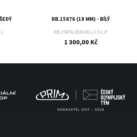
 ŠEDÝ
RB.15876 (18 MM) - BÍLÝ
.L
RB.15876.1816.00.L.C.S.L.P
1 300,00 Kč