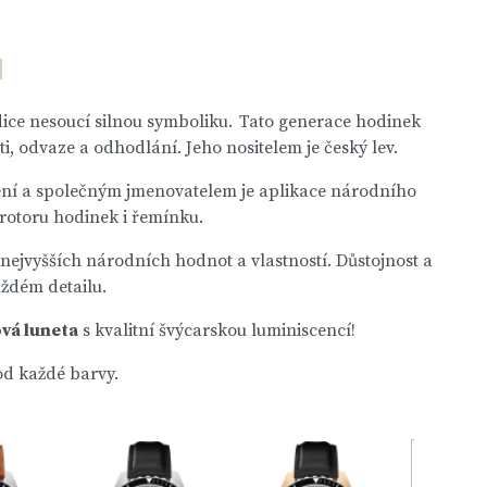
ce nesoucí silnou symboliku. Tato generace hodinek
i, odvaze a odhodlání. Jeho nositelem je český lev.
ení a společným jmenovatelem je aplikace národního
 rotoru hodinek i řemínku.
jvyšších národních hodnot a vlastností. Důstojnost a
aždém detailu.
ová luneta
s kvalitní švýcarskou luminiscencí!
d každé barvy.