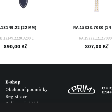
.13149.22 (22 MM)
RA.15333.7080 (14
B.13149.2220.3200.L
RA.15333.1212.7080
890,00 Kč
807,00 Kč
E-shop
Obchodní podmínky
Registrace
Reklamační řád
Vrácení zboží