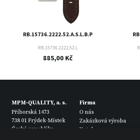
RB.15736.2222.52.A.S.L.B.P
RB
RB.15736.2222.52.L
R
885,00 Kč
MPM-QUALITY, a. s.
Firma
Příborská 1473
O nás
738 01 Frýdek-Místek
Zakázková výroba
Česká republika
Katalogy
Kontakt