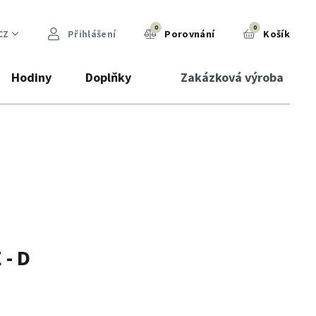
0
0
CZ
Přihlášení
Porovnání
Košík
Hodiny
Doplňky
Zakázková výroba
 - D