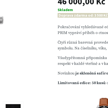
46 000,00 Kč
Skladem
Doprava zdarma od: 3 500 Kč
Pokračování vyhledávané edi
PRIM vypráví příběh o ctnost
Čtyři různá barevná proved
symbolu. Na číselníku, víku,
Všudypřítomná připomínka ne
respekt v každé vteřině a v k
Novinkou
je skleněná safír
Limitovaná edice: 50 kusů
o