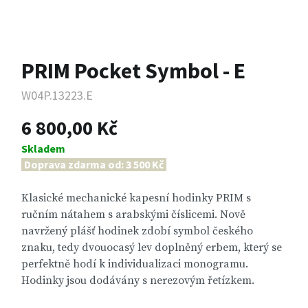
PRIM Pocket Symbol - E
W04P.13223.E
6 800,00 Kč
Skladem
Doprava zdarma od: 3 500 Kč
Klasické mechanické kapesní hodinky PRIM s
ručním nátahem s arabskými číslicemi. Nově
navržený plášť hodinek zdobí symbol českého
znaku, tedy dvouocasý lev doplněný erbem, který se
perfektně hodí k individualizaci monogramu.
Hodinky jsou dodávány s nerezovým řetízkem.