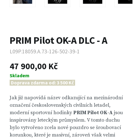
PRIM Pilot OK-A DLC - A
L09P.18059.A.73-126-502-39-1
47 900,00 Kč
Skladem
Doprava zdarma od: 3 500 Kč
Jak již napovídá název odkazující na mezinárodní
označení československých civilních letadel,
moderní sportovní hodinky
PRIM Pilot OK-A
jsou
inspirovány leteckým průmyslem. V tomto duchu
bylo vytvořeno zcela nové pouzdro se šroubovací
korunkou, které je masivní, zároveň však velmi