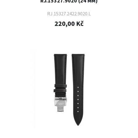
RJ.15327.9020 (24 MM)
RJ.15327.2422.9020.L
220,00 Kč