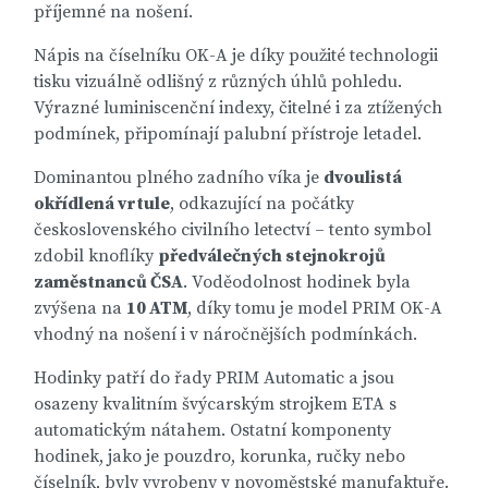
příjemné na nošení.
Nápis na číselníku OK-A je díky použité technologii
tisku vizuálně odlišný z různých úhlů pohledu.
Výrazné luminiscenční indexy, čitelné i za ztížených
podmínek, připomínají palubní přístroje letadel.
Dominantou plného zadního víka je
dvoulistá
okřídlená vrtule
, odkazující na počátky
československého civilního letectví – tento symbol
zdobil knoflíky
předválečných stejnokrojů
zaměstnanců ČSA
. Voděodolnost hodinek byla
zvýšena na
10 ATM
, díky tomu je model PRIM OK-A
vhodný na nošení i v náročnějších podmínkách.
Hodinky patří do řady PRIM Automatic a jsou
osazeny kvalitním švýcarským strojkem ETA s
automatickým nátahem. Ostatní komponenty
hodinek, jako je pouzdro, korunka, ručky nebo
číselník, byly vyrobeny v novoměstské manufaktuře.