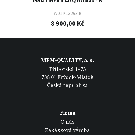
PRIM LINEA II 40 Q ROMAN - B
W01P.13263.B
8 900,00 Kč
MPM-QUALITY, a. s.
Příborská 1473
738 01 Frýdek-Místek
Česká republika
Firma
O nás
Zakázková výroba