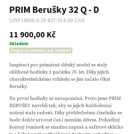
PRIM Berušky 32 Q - D
L05P.18056.D.39-827-514-00-1/04
11 900,00 Kč
Skladem
Doprava zdarma od: 3 500 Kč
Inspirací pro primárně dětský model se staly
oblíbené hodinky z počátku 70. let. Díky jejich
charakteristickému vzhledu se jim začalo říkat
Berušky.
Na první hodinky se nezapomíná. Proto jsme PRIM
BERUŠKY navrhli tak, aby se jejich každodenní
nošení stalo radostí. Díky přehlednému číselníku se
bude dobře určovat čas i menším dětem. Pohodlný
kožený řemínek se snadno zapíná a safírové sklíčko