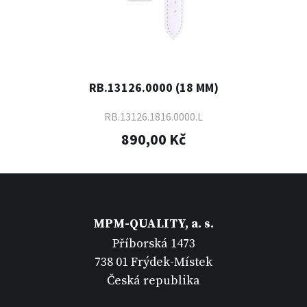
RB.13126.0000 (18 MM)
RB.13126.1816.0000.L
890,00 Kč
MPM-QUALITY, a. s.
Příborská 1473
738 01 Frýdek-Místek
Česká republika