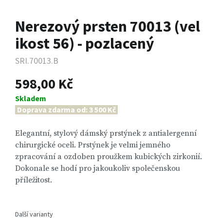
Nerezový prsten 70013 (vel
ikost 56) - pozlacený
SRI.70013.B
598,00 Kč
Skladem
Doprava zdarma od: 3 500 Kč
Elegantní, stylový dámský prstýnek z antialergenní
chirurgické oceli. Prstýnek je velmi jemného
zpracování a ozdoben proužkem kubických zirkonií.
Dokonale se hodí pro jakoukoliv společenskou
příležitost.
Další varianty