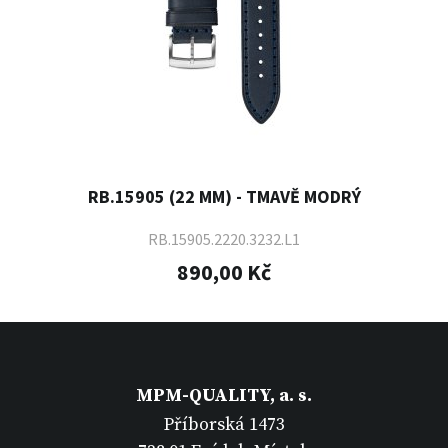
RB.15905 (22 MM) - TMAVĚ MODRÝ
RB.15905.2220.3232.L1
890,00 Kč
MPM-QUALITY, a. s.
Příborská 1473