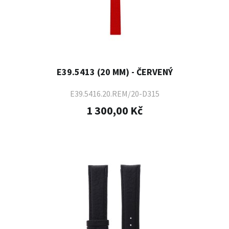
E39.5413 (20 MM) - ČERVENÝ
E39.5416.20.REM/20-D315
1 300,00 Kč