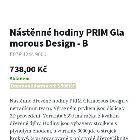
Nástěnné hodiny PRIM Gla
morous Design - B
E07P.4244.9000
738,00 Kč
Skladem
Doprava zdarma od: 3 500 Kč
Nástěnné dřevěné hodiny PRIM Glamorous Design v
netradičním tvaru. Výrazným prvkem jsou číslice v
3D provedení. Varianta 5390 má ručku z kvalitní
dřevěné dýhy. Hodiny jsou vybaveny strojkem s
plynulým chodem, u varianty 9000 jde o strojek
krokový. Jsou zpracované z polotvrdé dřevovláknité