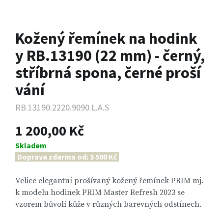
Kožený řemínek na hodink
y RB.13190 (22 mm) - černý,
stříbrná spona, černé proší
vání
RB.13190.2220.9090.L.A.S
1 200,00 Kč
Skladem
Doprava zdarma od: 3 500 Kč
Velice elegantní prošívaný kožený řemínek PRIM mj.
k modelu hodinek PRIM Master Refresh 2023 se
vzorem bůvolí kůže v různých barevných odstínech.