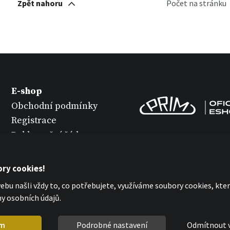
Zpět nahoru
Počet na stránku
E-shop
Obchodní podmínky
Registrace
Reklamační řád
Vrácení zboží
Údržba hodinek
ry cookies!
Ochrana osobních
bu našli vždy to, co potřebujete, využíváme soubory cookies, kt
údajů
y osobních údajů.
Prohlášení o cookies
m
Podrobné nastavení
Odmítnout 