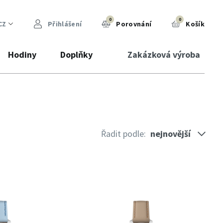
0
0
CZ
Přihlášení
Porovnání
Košík
Hodiny
Doplňky
Zakázková výroba
Řadit podle: