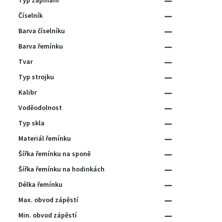
Typ zapínání
Číselník
Barva číselníku
Barva řemínku
Tvar
Typ strojku
Kalibr
Voděodolnost
Typ skla
Materiál řemínku
Šířka řemínku na sponě
Šířka řemínku na hodinkách
Délka řemínku
Max. obvod zápěstí
Min. obvod zápěstí