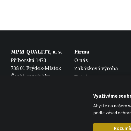
MPM-QUALITY, a. s.
Firma
Příborská 1473
O nás
738 01 Frýdek-Místek
Zakázková výroba
Česká republika
Katalogy
Kontakt
Využíváme soubo
Abyste na našem we
podle zásad ochran
Rozumí