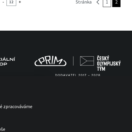
-
+
Stránka
1
2
eré zpracováváme
vše