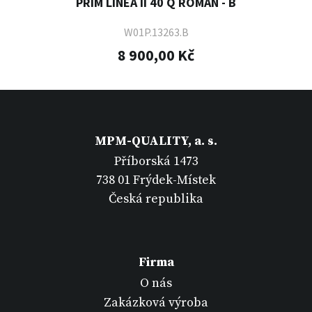
PRIM LINEA II 40 Q ROMAN - B
W01P.13263.B
8 900,00 Kč
MPM-QUALITY, a. s.
Příborská 1473
738 01 Frýdek-Místek
Česká republika
Firma
O nás
Zakázková výroba