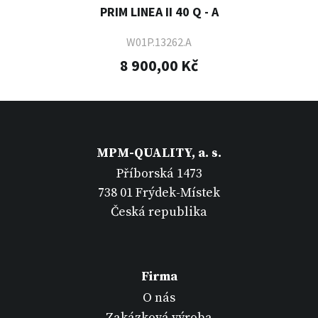
PRIM LINEA II 40 Q - A
W01P.13262.A
8 900,00 Kč
MPM-QUALITY, a. s.
Příborská 1473
738 01 Frýdek-Místek
Česká republika
Firma
O nás
Zakázková výroba