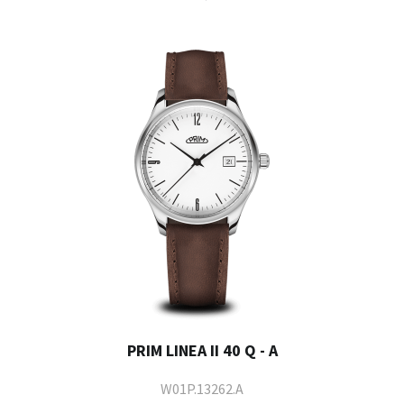
PRIM LINEA II 40 Q - A
W01P.13262.A