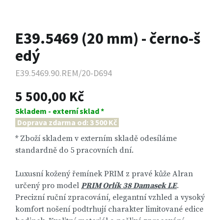
E39.5469 (20 mm) - černo-š
edý
E39.5469.90.REM/20-D694
5 500,00 Kč
Skladem - externí sklad *
Doprava zdarma od: 3 500 Kč
* Zboží skladem v externím skladě odesíláme
standardně do 5 pracovních dní.
Luxusní kožený řemínek PRIM z pravé kůže Alran
určený pro model
PRIM Orlík 38 Damasek LE
.
Precizní ruční zpracování, elegantní vzhled a vysoký
komfort nošení podtrhují charakter limitované edice