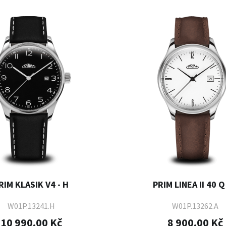
RIM KLASIK V4 - H
PRIM LINEA II 40 Q 
W01P.13241.H
W01P.13262.A
10 990,00 Kč
8 900,00 Kč