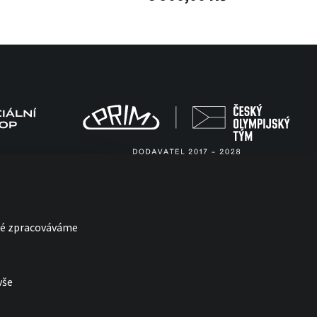
eré zpracováváme
vše
with
by esmedia