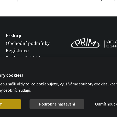
E-shop
Obchodní podmínky
Registrace
Reklamační řád
Vrácení zboží
Údržba hodinek
ry cookies!
Ochrana osobních
bu našli vždy to, co potřebujete, využíváme soubory cookies, kt
údajů
y osobních údajů.
Prohlášení o cookies
m
Podrobné nastavení
Odmítnout 