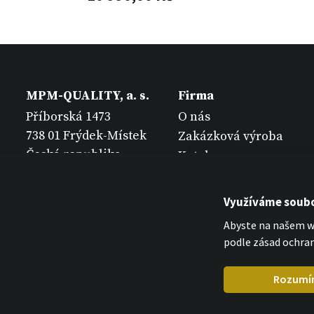
MPM-QUALITY, a. s.
Firma
Příborská 1473
O nás
738 01 Frýdek-Místek
Zakázková výroba
Česká republika
Katalogy
Kontakt
Využíváme soubo
Abyste na našem we
podle zásad ochran
Rozumí
MPM Quality 2026