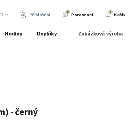
0
0
CZ
Přihlášení
Porovnání
Košík
Hodiny
Doplňky
Zakázková výroba
) - černý