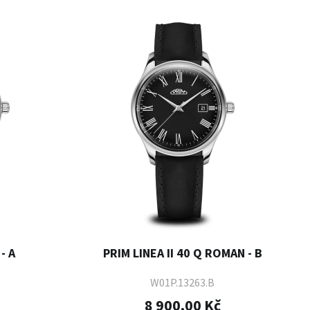
- A
PRIM LINEA II 40 Q ROMAN - B
W01P.13263.B
8 900,00 Kč