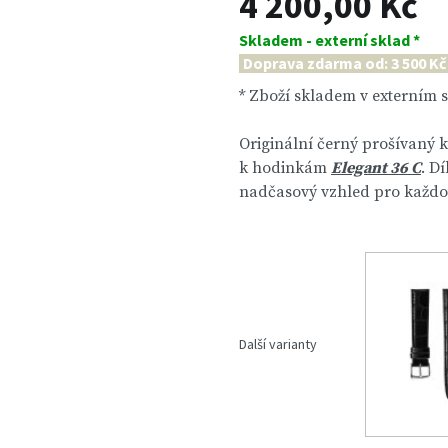
4 200,00 Kč
Skladem - externí sklad *
Doprava zdarma od: 3 500 Kč
* Zboží skladem v externím 
Originální černý prošívaný 
k hodinkám
Elegant 36 C
. D
nadčasový vzhled pro každou 
Další varianty