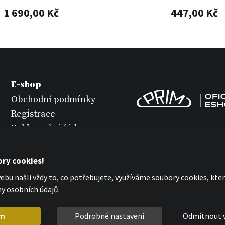
1 690,00 Kč
447,00 Kč
E-shop
Obchodní podmínky
Registrace
Reklamační řád
Vrácení zboží
Údržba hodinek
ry cookies!
Ochrana osobních
bu našli vždy to, co potřebujete, využíváme soubory cookies, kt
údajů
y osobních údajů.
Prohlášení o cookies
m
Podrobné nastavení
Odmítnout 