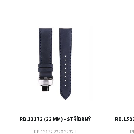
RB.13172 (22 MM) - STŘÍBRNÝ
RB.1586
RB.13172.2220.3232.L
RB