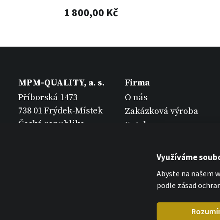
1 800,00 Kč
MPM-QUALITY, a. s.
Firma
Příborská 1473
O nás
738 01 Frýdek-Místek
Zakázková výroba
Česká republika
Katalogy
Kontakt
Využíváme soubo
Abyste na našem we
podle zásad ochran
Rozumí