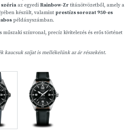
 széria
az egyedi
Rainbow-Zr
titánötvözetből, amely a
lyében készült, valamint
prestízs sorozat
950-es
rabos
példányszámban.
űszaki színvonal, precíz kivitelezés és erős történet
ék kaucsuk szíjat is mellékelünk az ár részeként.