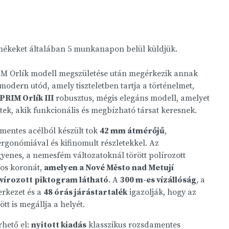
rmékeket általában 5 munkanapon belül küldjük.
IM Orlík modell megszületése után megérkezik annak
odern utód, amely tiszteletben tartja a történelmet,
PRIM Orlík III
robusztus, mégis elegáns modell, amelyet
tek, akik funkcionális és megbízható társat keresnek.
amentes acélból készült tok
42 mm átmérőjű
,
ergonómiával és kifinomult részletekkel. Az
gyenes, a nemesfém változatoknál törött polírozott
ros koronát,
amelyen a Nové Město nad Metují
vírozott piktogram látható
. A
300 m-es vízállóság
, a
erkezet és a
48 órás járástartalék
igazolják, hogy az
t is megállja a helyét.
rhető el:
nyitott kiadás
klasszikus rozsdamentes