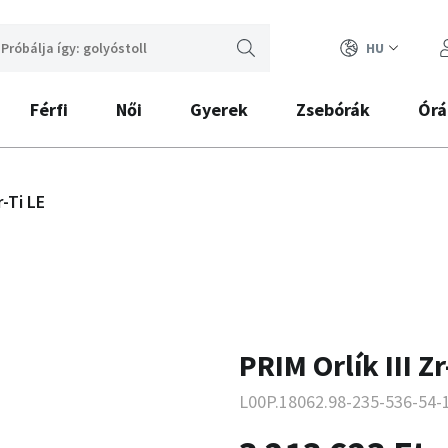
HU
Férfi
Női
Gyerek
Zsebórák
Órá
r-Ti LE
PRIM Orlík III Zr
L00P.18062.98-235-536-54-