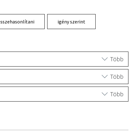
sszehasonlítani
igény szerint
Több
Több
Több