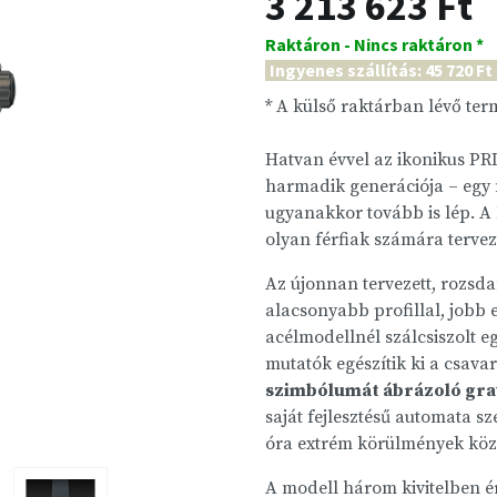
3 213 623 Ft
Raktáron - Nincs raktáron *
Ingyenes szállítás: 45 720 Ft
* A külső raktárban lévő te
Hatvan évvel az ikonikus PR
harmadik generációja – egy m
ugyanakkor tovább is lép. A
olyan férfiak számára tervez
Az újonnan tervezett, rozsd
alacsonyabb profillal, jobb 
acélmodellnél szálcsiszolt e
mutatók egészítik ki a csava
szimbólumát ábrázoló gra
saját fejlesztésű automata sz
óra extrém körülmények közöt
A modell három kivitelben é