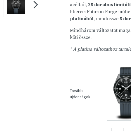
acélból,
25 darabos limitált
libereci Futuron Forge műhe
platinából
, mindössze
5 da
Mindhárom változatot magas m
köti össze.
* A platina változathoz tartal
További
újdonságok