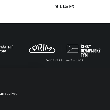
9 115 Ft
an sütiket