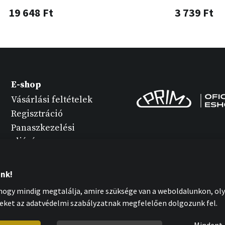
19 648 Ft
3 739 Ft
E-shop
Vásárlási feltételek
Regisztráció
Panaszkezelési
eljárás
Termék változatok
Óra karbantartása
unk!
Személyes adatok
ogy mindig megtalálja, amire szüksége van a weboldalunkon, oly
védelme
eket az adatvédelmi szabályzatnak megfelelően dolgozunk fel.
Cookies nyilatkozat
Mindent