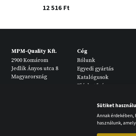
12 516 Ft
MPM-Quality Kft.
Cég
2900 Komárom
Rólunk
Jedlik Ányos utca 8
Egyedi gyártás
Magyarország
Katalógusok
Elérhetőség
Sütiket használ
Annak érdekében, h
használunk, amely