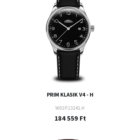
PRIM KLASIK V4 - H
W01P.13241.H
184 559 Ft