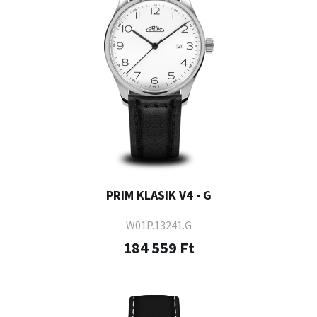
PRIM KLASIK V4 - G
W01P.13241.G
184 559 Ft