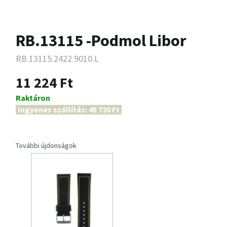
RB.13115 -Podmol Libor
RB.13115.2422.9010.L
11 224 Ft
Raktáron
Ingyenes szállítás: 45 720 Ft
További újdonságok