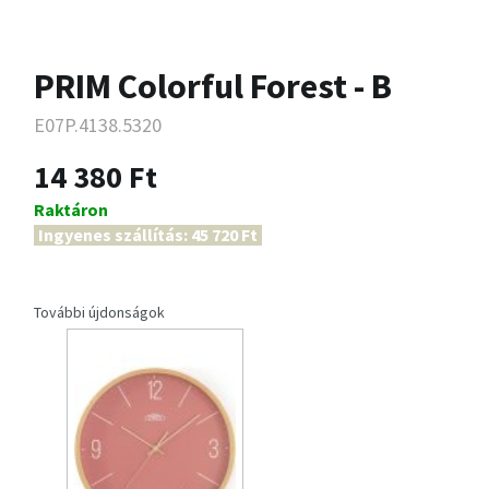
PRIM Colorful Forest - B
E07P.4138.5320
14 380 Ft
Raktáron
Ingyenes szállítás: 45 720 Ft
További újdonságok