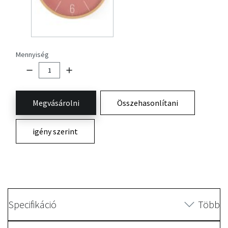
Mennyiség
Megvásárolni
Összehasonlítani
igény szerint
Specifikáció
Több