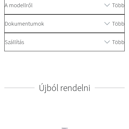
A modellről
Több
Dokumentumok
Több
Szállítás
Több
Újból rendelni