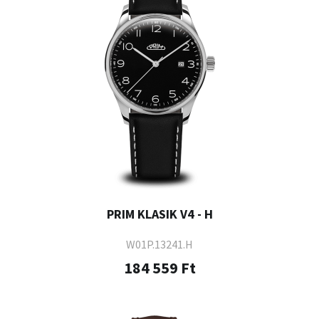
PRIM KLASIK V4 - H
W01P.13241.H
184 559 Ft