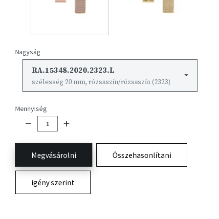
Nagyság
RA.15348.2020.2323.L
szélesség 20 mm, rózsaszín/rózsaszín (2323)
Mennyiség
Megvásárolni
Összehasonlítani
igény szerint