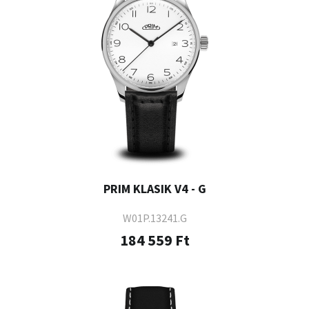
PRIM KLASIK V4 - G
W01P.13241.G
184 559 Ft