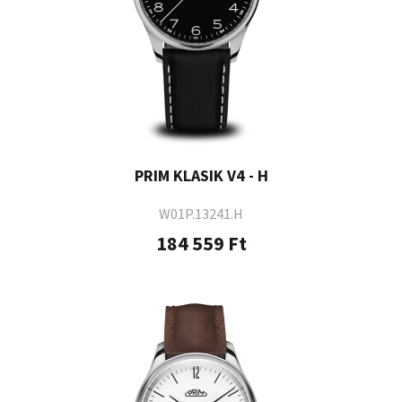
PRIM KLASIK V4 - H
W01P.13241.H
184 559 Ft