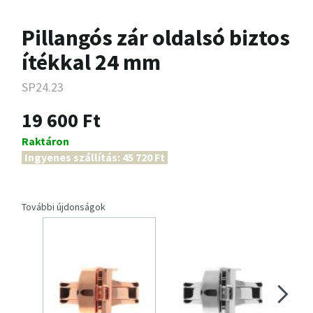
Pillangós zár oldalsó biztos
ítékkal 24 mm
SP24.23
19 600 Ft
Raktáron
Ingyenes szállítás: 45 720 Ft
További újdonságok