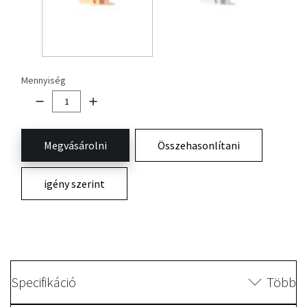
Mennyiség
Megvásárolni
Összehasonlítani
igény szerint
Specifikáció
Több