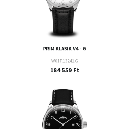
PRIM KLASIK V4 - G
W01P.13241.G
184 559 Ft