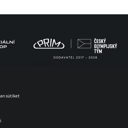
an sütiket
i
with
by esmedia