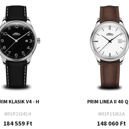
RIM KLASIK V4 - H
PRIM LINEA II 40 Q 
W01P.13241.H
W01P.13262.A
184 559 Ft
148 060 Ft