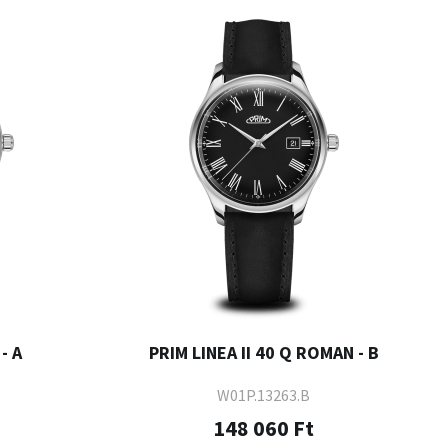
- A
PRIM LINEA II 40 Q ROMAN - B
W01P.13263.B
148 060 Ft