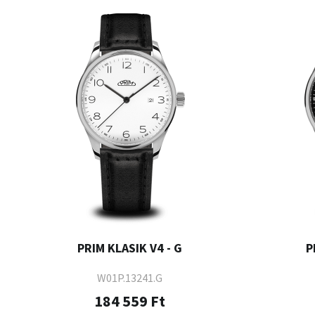
PRIM KLASIK V4 - G
P
W01P.13241.G
184 559 Ft