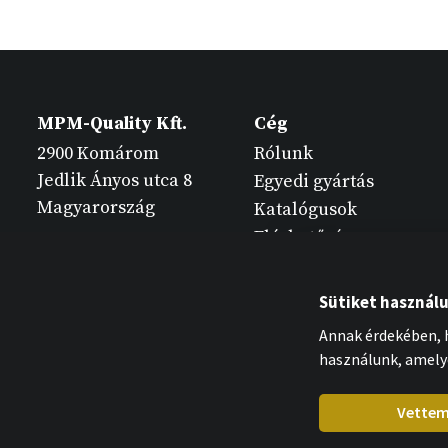
MPM-Quality Kft.
Cég
2900 Komárom
Rólunk
Jedlik Ányos utca 8
Egyedi gyártás
Magyarország
Katalógusok
Elérhetőség
Sütiket használ
Annak érdekében, h
használunk, amely
Vette
MPM-Quality Kft. 2026