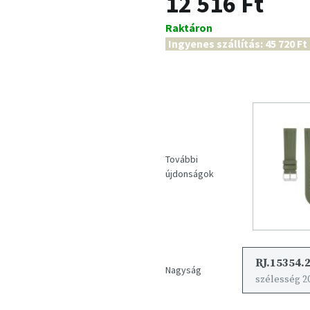
12 516 Ft
Raktáron
Ingyenes szállítás: 45 720 Ft
További
újdonságok
RJ.15354.
Nagyság
szélesség 20