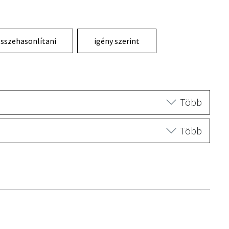
sszehasonlítani
igény szerint
Több
Több