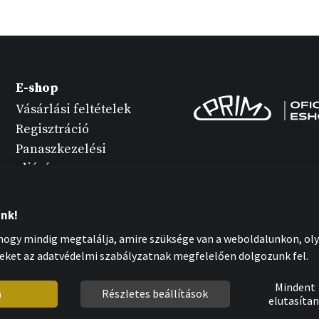
E-shop
Vásárlási feltételek
Regisztráció
Panaszkezelési
eljárás
Termék változatok
Óra karbantartása
unk!
Személyes adatok
ogy mindig megtalálja, amire szüksége van a weboldalunkon, oly
védelme
eket az adatvédelmi szabályzatnak megfelelően dolgozunk fel.
Cookies nyilatkozat
Mindent
m
Részletes beállítások
elutasítan