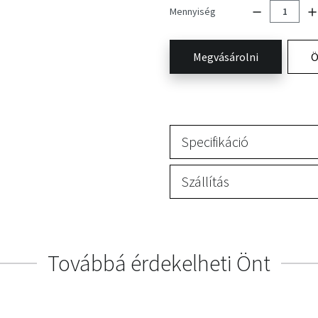
Mennyiség
Megvásárolni
Ö
Specifikáció
Szállítás
Továbbá érdekelheti Önt