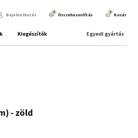
0
0
Bejelentkezés
Összehasonlítás
Kosár
k
Kiegészítők
Egyedi gyártás
) - zöld