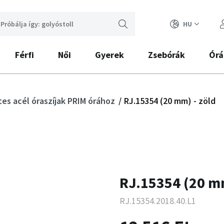
HU
Férfi
Női
Gyerek
Zsebórák
Órá
es acél óraszíjak PRIM órához
RJ.15354 (20 mm) - zöld
RJ.15354 (20 mm
RJ.15354.2018.40.L1