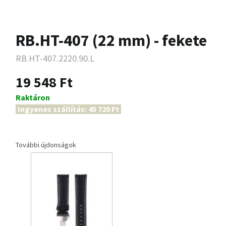
RB.HT-407 (22 mm) - fekete
RB.HT-407.2220.90.L
19 548 Ft
Raktáron
Ingyenes szállítás: 45 720 Ft
További újdonságok