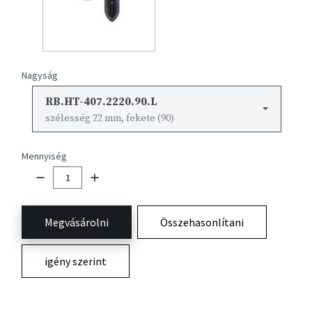
Nagyság
RB.HT-407.2220.90.L
szélesség 22 mm, fekete (90)
Mennyiség
Megvásárolni
Összehasonlítani
igény szerint