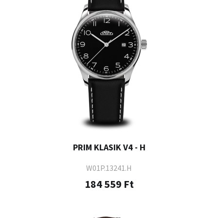
PRIM KLASIK V4 - H
W01P.13241.H
184 559 Ft