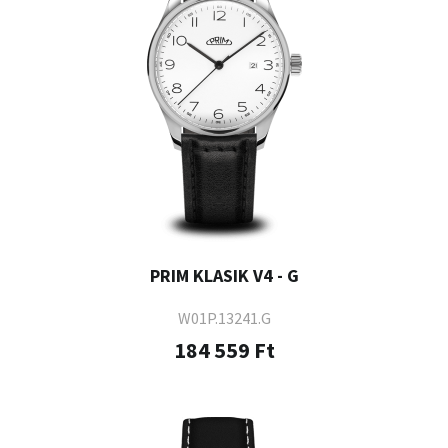
PRIM KLASIK V4 - G
W01P.13241.G
184 559 Ft