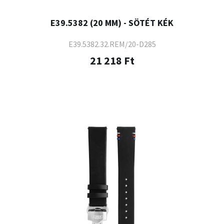
E39.5382 (20 MM) - SÖTÉT KÉK
E39.5382.32.REM/20-D285
21 218 Ft