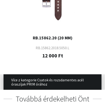
RB.15862.20 (20 MM)
RB.15862.2018.5050.L
12 000 Ft
Více z kategorie Csatok és rozsdamentes acél
óraszíjak PRIM órához
Továbbá érdekelheti Önt