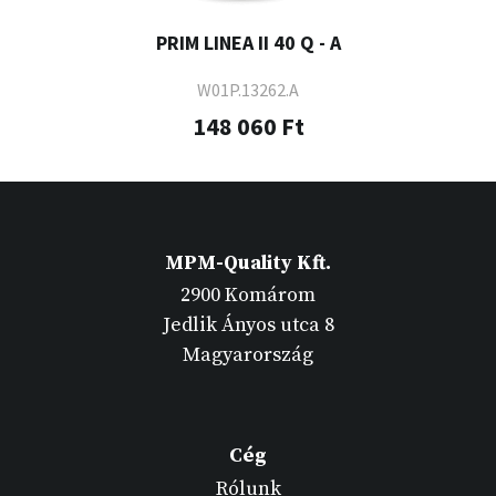
PRIM LINEA II 40 Q - A
W01P.13262.A
148 060 Ft
MPM-Quality Kft.
2900 Komárom
Jedlik Ányos utca 8
Magyarország
Cég
Rólunk