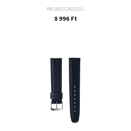
RB.15027.2422.52.L
8 996 Ft