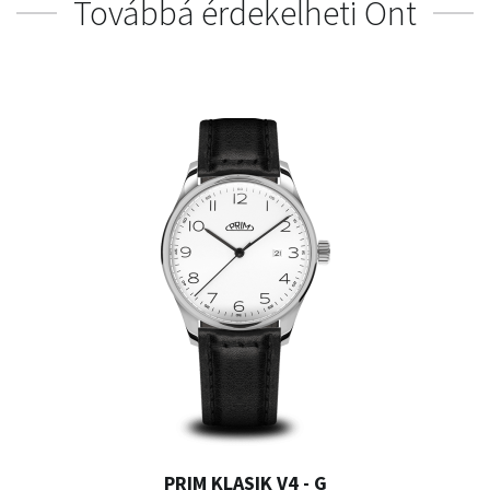
Továbbá érdekelheti Önt
PRIM KLASIK V4 - G