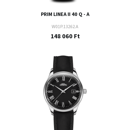
PRIM LINEA II 40 Q - A
W01P.13262.A
148 060 Ft