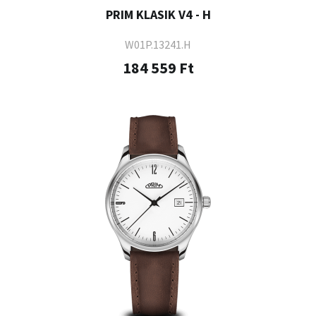
PRIM KLASIK V4 - H
W01P.13241.H
184 559 Ft