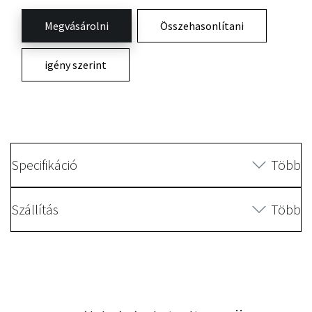
Megvásárolni
Összehasonlítani
igény szerint
Specifikáció
Több
Szállítás
Több