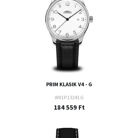
PRIM KLASIK V4 - G
W01P.13241.G
184 559 Ft