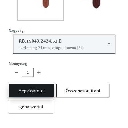
Nagyság
RB.15043.2424.51.L
szélesség 24 mm, világos barna (51)
Mennyiség
Megvásárolni
Összehasonlítani
igény szerint