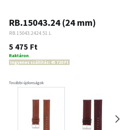
RB.15043.24 (24 mm)
RB.15043.2424.51.L
5 475 Ft
Raktáron
Ingyenes szállítás: 45 720 Ft
További újdonságok