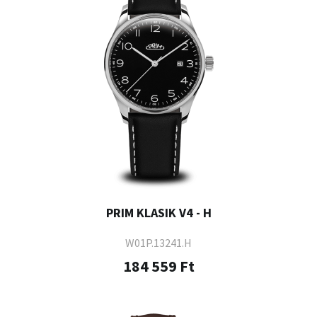
PRIM KLASIK V4 - H
W01P.13241.H
184 559 Ft