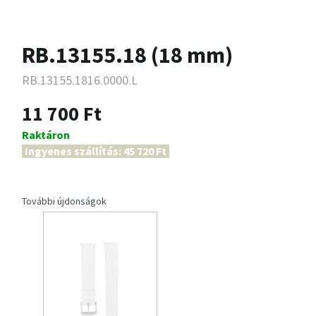
RB.13155.18 (18 mm)
RB.13155.1816.0000.L
11 700 Ft
Raktáron
Ingyenes szállítás: 45 720 Ft
További újdonságok