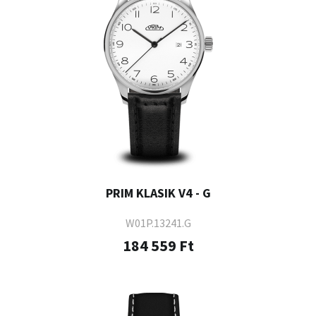
PRIM KLASIK V4 - G
W01P.13241.G
184 559 Ft