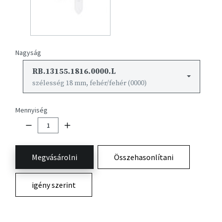
Nagyság
RB.13155.1816.0000.L
szélesség 18 mm, fehér/fehér (0000)
Mennyiség
Megvásárolni
Összehasonlítani
igény szerint