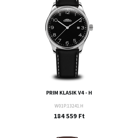
PRIM KLASIK V4 - H
W01P.13241.H
184 559 Ft