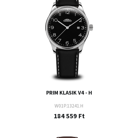
PRIM KLASIK V4 - H
W01P.13241.H
184 559 Ft