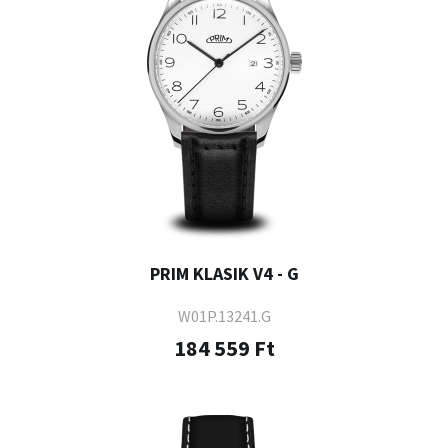
PRIM KLASIK V4 - G
W01P.13241.G
184 559 Ft