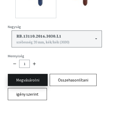
Nagyság
RB.13110.2016.3030.L1
szélesség 20 mm, kék/kék (3030)
Mennyiség
Megvásárolni
Összehasonlítani
igény szerint