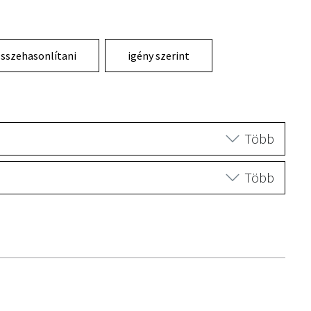
sszehasonlítani
igény szerint
Több
Több