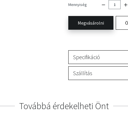
Mennyiség
Megvásárolni
Ö
Specifikáció
Szállítás
Továbbá érdekelheti Önt