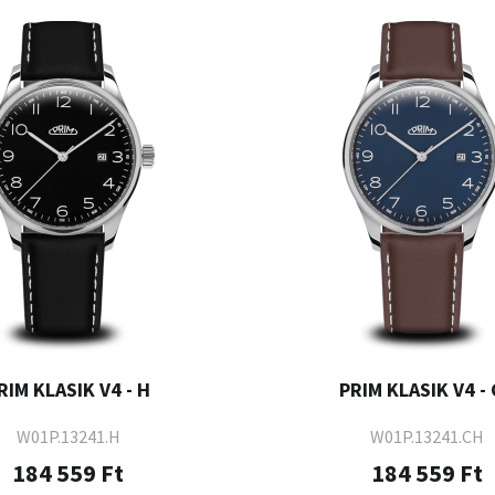
RIM KLASIK V4 - H
PRIM KLASIK V4 -
W01P.13241.H
W01P.13241.CH
184 559 Ft
184 559 Ft