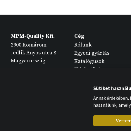
MPM-Quality Kft.
Cég
2900 Komárom
Rólunk
Jedlik Ányos utca 8
Egyedi gyártás
Magyarország
Katalógusok
Elérhetőség
Sütiket használ
Annak érdekében, h
használunk, amely
Vette
MPM-Quality Kft. 2026