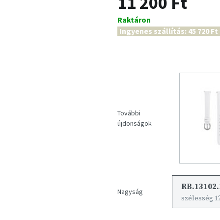
11 200 Ft
Raktáron
Ingyenes szállítás: 45 720 Ft
További
újdonságok
RB.13102.
Nagyság
szélesség 1