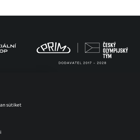
an sütiket
i
with
by esmedia