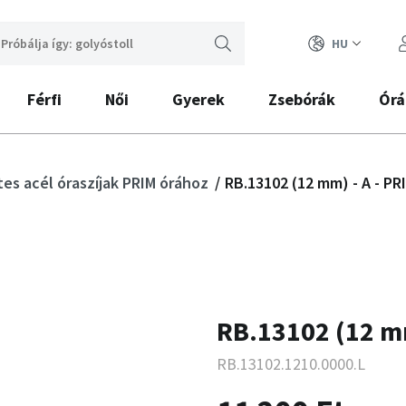
HU
Férfi
Női
Gyerek
Zsebórák
Órá
es acél óraszíjak PRIM órához
RB.13102 (12 mm) - A - PR
RB.13102 (12 mm
RB.13102.1210.0000.L