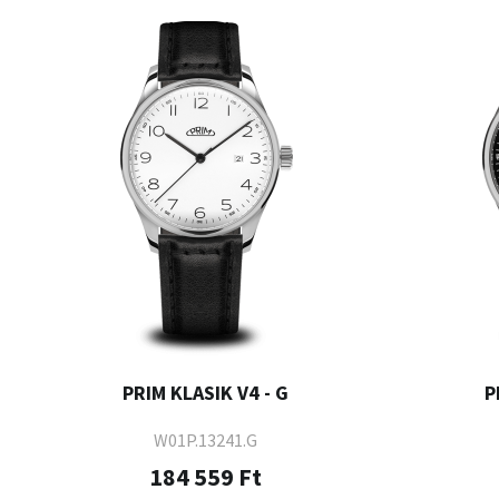
PRIM KLASIK V4 - G
P
W01P.13241.G
184 559 Ft