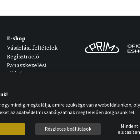
E-shop
Vásárlási feltételek
Regisztráció
Panaszkezelési
eljárás
Termék változatok
Óra karbantartása
unk!
Személyes adatok
ogy mindig megtalálja, amire szüksége van a weboldalunkon, oly
védelme
eket az adatvédelmi szabályzatnak megfelelően dolgozunk fel.
Cookies nyilatkozat
Mindent
m
Részletes beállítások
elutasítan