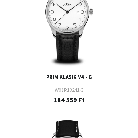
PRIM KLASIK V4 - G
W01P.13241.G
184 559 Ft