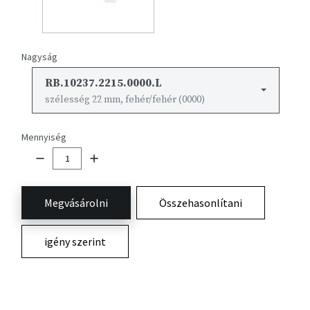
Nagyság
RB.10237.2215.0000.L
szélesség 22 mm, fehér/fehér (0000)
Mennyiség
Megvásárolni
Összehasonlítani
igény szerint