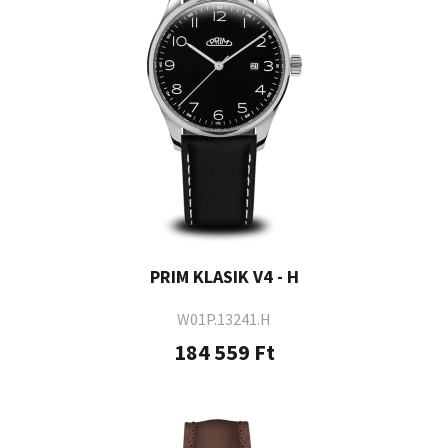
PRIM KLASIK V4 - H
W01P.13241.H
184 559 Ft