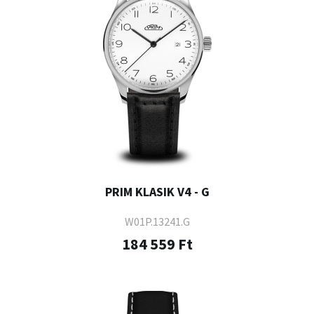
PRIM KLASIK V4 - G
W01P.13241.G
184 559 Ft