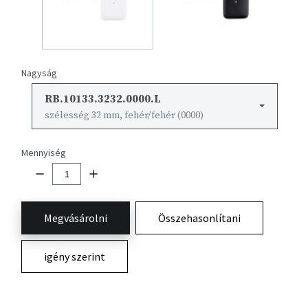
Nagyság
RB.10133.3232.0000.L
szélesség 32 mm, fehér/fehér (0000)
Mennyiség
Megvásárolni
Összehasonlítani
igény szerint