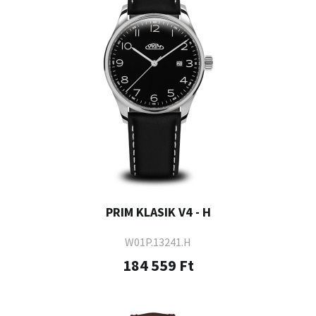
PRIM KLASIK V4 - H
W01P.13241.H
184 559 Ft