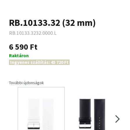
RB.10133.32 (32 mm)
RB.10133.3232.0000.L
6 590 Ft
Raktáron
Ingyenes szállítás: 45 720 Ft
További újdonságok