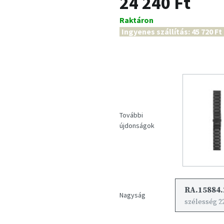
24 240 Ft
Raktáron
Ingyenes szállítás: 45 720 Ft
További
újdonságok
RA.15884.
Nagyság
szélesség 2