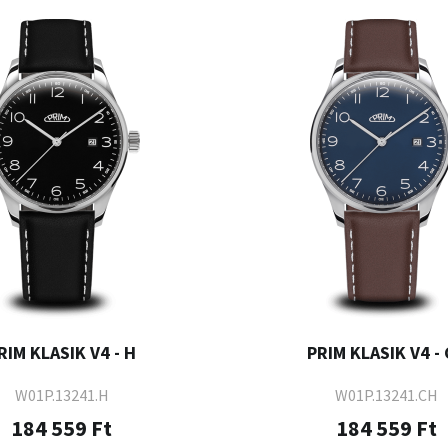
RIM KLASIK V4 - H
PRIM KLASIK V4 -
W01P.13241.H
W01P.13241.CH
184 559 Ft
184 559 Ft