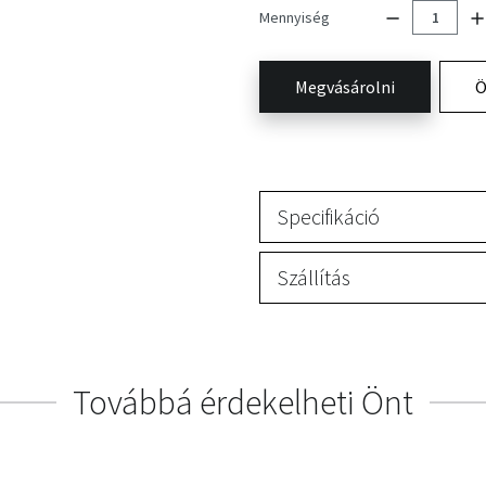
Mennyiség
Megvásárolni
Ö
Specifikáció
Szállítás
Továbbá érdekelheti Önt