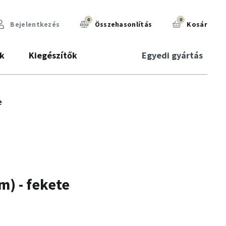
0
0
Bejelentkezés
Összehasonlítás
Kosár
k
Kiegészítők
Egyedi gyártás
e
) - fekete