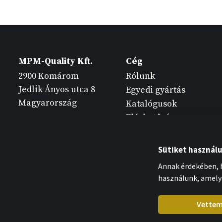
MPM-Quality Kft.
Cég
2900 Komárom
Rólunk
Jedlik Ányos utca 8
Egyedi gyártás
Magyarország
Katalógusok
Elérhetőség
Sütiket használ
Annak érdekében, h
használunk, amely
Vette
MPM-Quality Kft. 2026