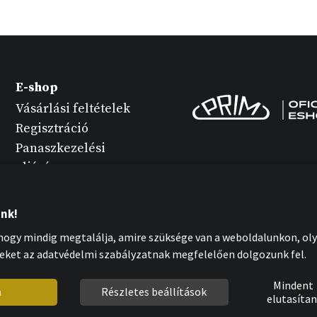
E-shop
Vásárlási feltételek
Regisztráció
Panaszkezelési
eljárás
Termék változatok
Óra karbantartása
unk!
Személyes adatok
ogy mindig megtalálja, amire szüksége van a weboldalunkon, oly
védelme
eket az adatvédelmi szabályzatnak megfelelően dolgozunk fel.
Cookies nyilatkozat
Mindent
m
Részletes beállítások
elutasítan