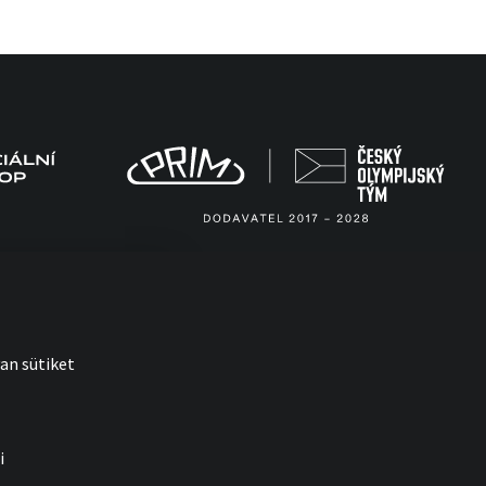
an sütiket
i
with
by esmedia