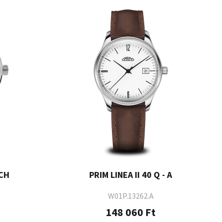
 CH
PRIM LINEA II 40 Q - A
W01P.13262.A
148 060 Ft