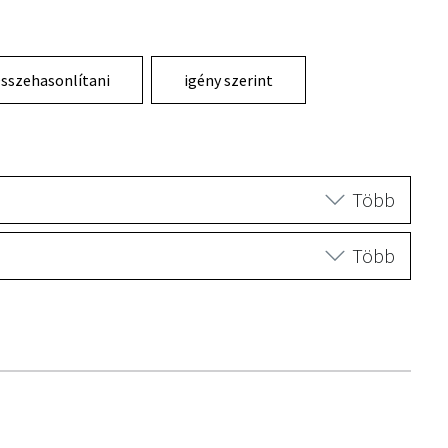
sszehasonlítani
igény szerint
Több
Több