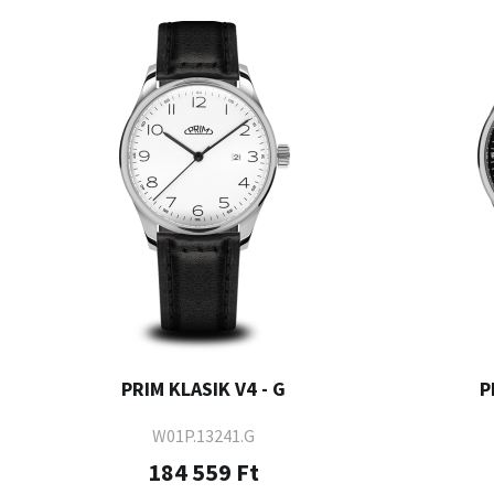
PRIM KLASIK V4 - G
P
W01P.13241.G
184 559 Ft