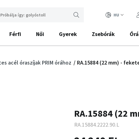
HU
Férfi
Női
Gyerek
Zsebórák
Órá
es acél óraszíjak PRIM órához
RA.15884 (22 mm) - feket
RA.15884 (22 mm
RA.15884.2222.90.L