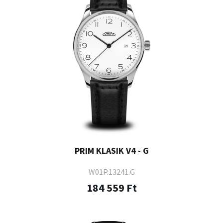
PRIM KLASIK V4 - G
W01P.13241.G
184 559 Ft