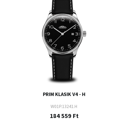
PRIM KLASIK V4 - H
W01P.13241.H
184 559 Ft