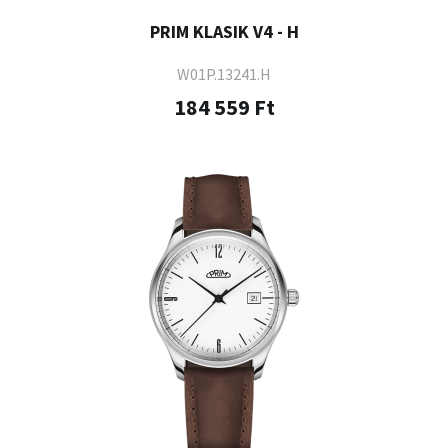
PRIM KLASIK V4 - H
W01P.13241.H
184 559 Ft