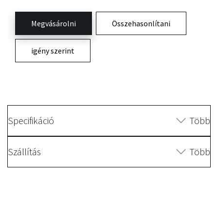
Megvásárolni
Összehasonlítani
igény szerint
Specifikáció
Több
Szállítás
Több