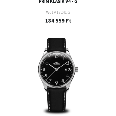
PRIM KLASIK V4 - G
W01P.13241.G
184 559 Ft