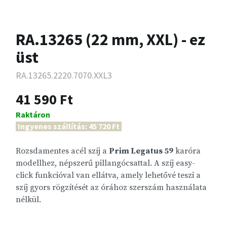
RA.13265 (22 mm, XXL) - ez
üst
RA.13265.2220.7070.XXL3
41 590 Ft
Raktáron
Ingyenes szállítás: 45 720 Ft
Rozsdamentes acél szíj a
Prim Legatus 59
karóra
modellhez, népszerű pillangócsattal. A szíj easy-
click funkcióval van ellátva, amely lehetővé teszi a
szíj gyors rögzítését az órához szerszám használata
nélkül.