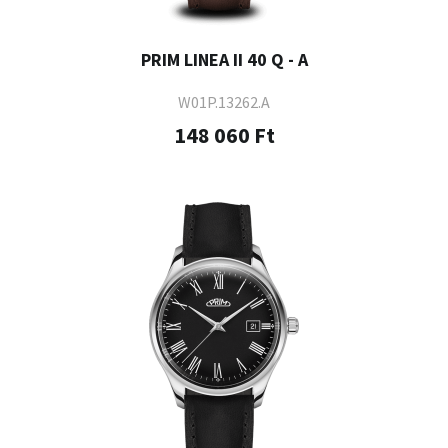
PRIM LINEA II 40 Q - A
W01P.13262.A
148 060 Ft