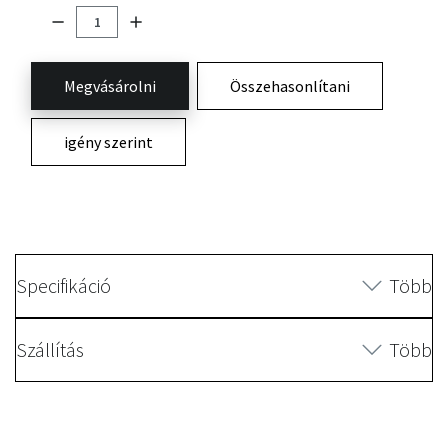
Megvásárolni
Összehasonlítani
igény szerint
Specifikáció
Több
Szállítás
Több