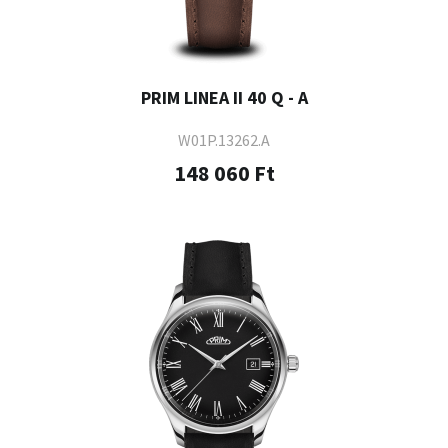
PRIM LINEA II 40 Q - A
W01P.13262.A
148 060 Ft