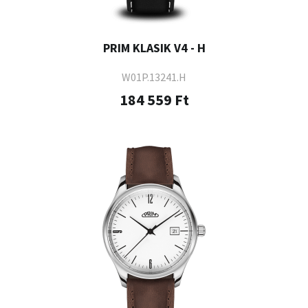
PRIM KLASIK V4 - H
W01P.13241.H
184 559 Ft