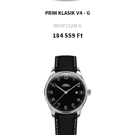
PRIM KLASIK V4 - G
W01P.13241.G
184 559 Ft