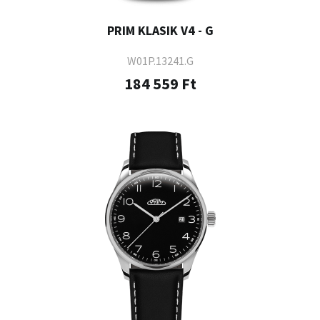
PRIM KLASIK V4 - G
W01P.13241.G
184 559 Ft