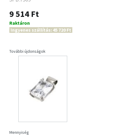
9 514 Ft
Raktáron
Ingyenes szállítás: 45 720 Ft
További újdonságok
Mennyiség