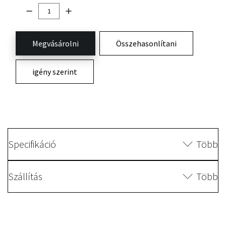
Megvásárolni
Összehasonlítani
igény szerint
Specifikáció
Több
Szállítás
Több