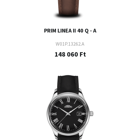
PRIM LINEA II 40 Q - A
W01P.13262.A
148 060 Ft