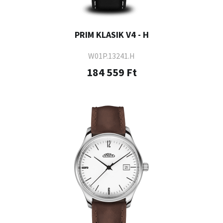
PRIM KLASIK V4 - H
W01P.13241.H
184 559 Ft