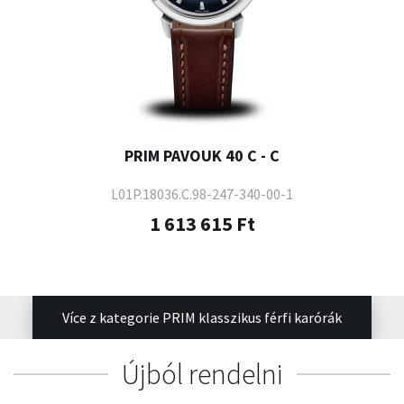
PRIM PAVOUK 40 C - C
L01P.18036.C.98-247-340-00-1
1 613 615 Ft
Více z kategorie PRIM klasszikus férfi karórák
Újból rendelni