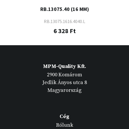
RB.13075.40 (16 MM)
RB.13075.1616.4040.L
6 328 Ft
MPM-Quality Kft.
2900 Komárom
Jedlik Ányos utca 8
Magyarország
Cég
Rólunk