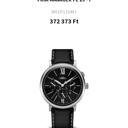
W01P.13249.I
372 373 Ft