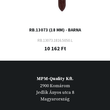
RB.13073 (18 MM) - BARNA
RB.13073.1816.5050.L
10 162 Ft
MPM-Quality Kft.
2900 Komárom
Jedlik Ányos utca 8
Magyarország