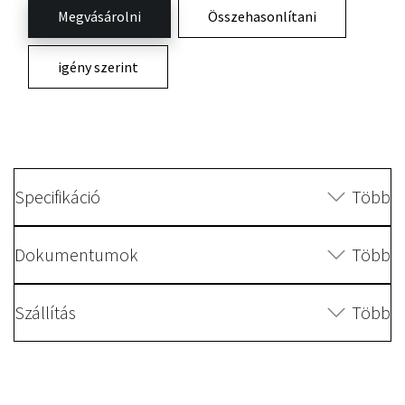
Megvásárolni
Összehasonlítani
igény szerint
Specifikáció
Több
Dokumentumok
Több
Szállítás
Több