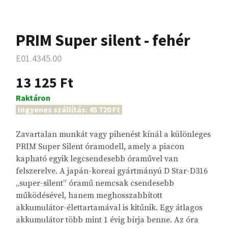
PRIM Super silent - fehér
E01.4345.00
13 125 Ft
Raktáron
Ingyenes szállítás: 45 720 Ft
Zavartalan munkát vagy pihenést kínál a különleges
PRIM Super Silent óramodell, amely a piacon
kapható egyik legcsendesebb óraművel van
felszerelve. A japán-koreai gyártmányú D Star-D316
„super-silent” óramű nemcsak csendesebb
működésével, hanem meghosszabbított
akkumulátor-élettartamával is kitűnik. Egy átlagos
akkumulátor több mint 1 évig bírja benne. Az óra