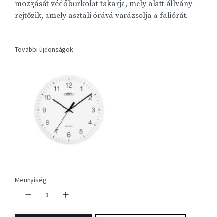
mozgását védőburkolat takarja, mely alatt állvány
rejtőzik, amely asztali órává varázsolja a faliórát.
További újdonságok
Mennyiség