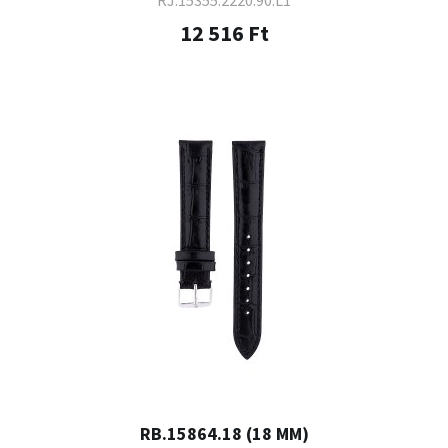
RJ.15355.2220.90.L1
12 516 Ft
RB.15864.18 (18 MM)