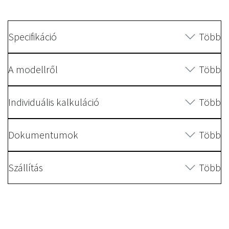
Specifikáció
Több
A modellről
Több
Individuális kalkuláció
Több
Dokumentumok
Több
Szállítás
Több