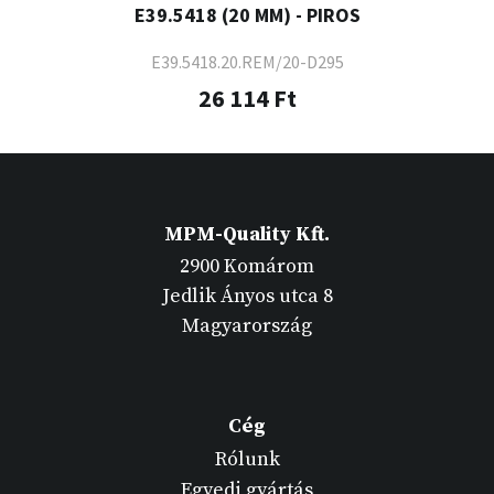
E39.5418 (20 MM) - PIROS
E39.5418.20.REM/20-D295
26 114 Ft
MPM-Quality Kft.
2900 Komárom
Jedlik Ányos utca 8
Magyarország
Cég
Rólunk
Egyedi gyártás