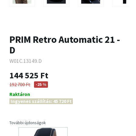
PRIM Retro Automatic 21 -
D
W01C.13149.D
144 525 Ft
192 700 Ft
-25 %
Raktáron
Ingyenes szállítás: 45 720 Ft
További újdonságok