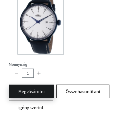
Mennyiség
Megvásárolni
Összehasonlítani
igény szerint