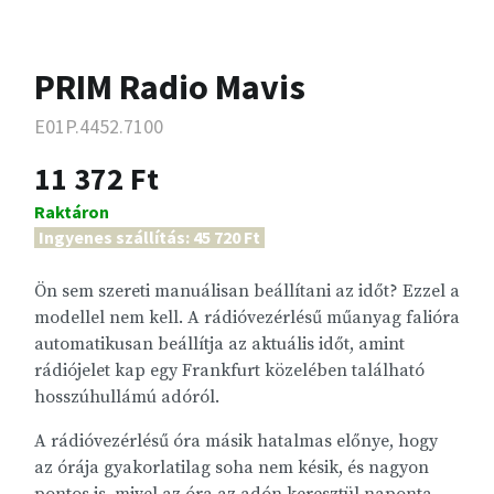
PRIM Radio Mavis
E01P.4452.7100
11 372 Ft
Raktáron
Ingyenes szállítás: 45 720 Ft
Ön sem szereti manuálisan beállítani az időt? Ezzel a
modellel nem kell. A rádióvezérlésű műanyag falióra
automatikusan beállítja az aktuális időt, amint
rádiójelet kap egy Frankfurt közelében található
hosszúhullámú adóról.
A rádióvezérlésű óra másik hatalmas előnye, hogy
az órája gyakorlatilag soha nem késik, és nagyon