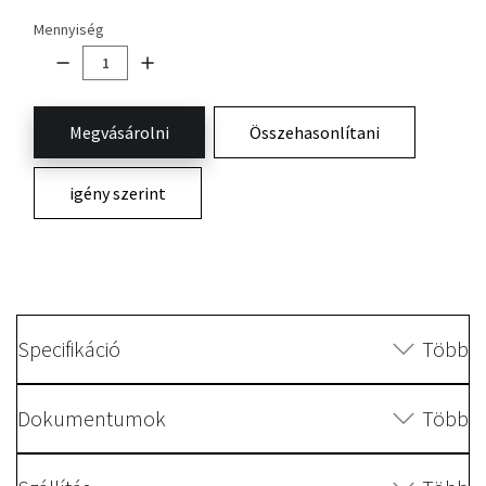
Mennyiség
Megvásárolni
Összehasonlítani
igény szerint
Specifikáció
Több
Dokumentumok
Több