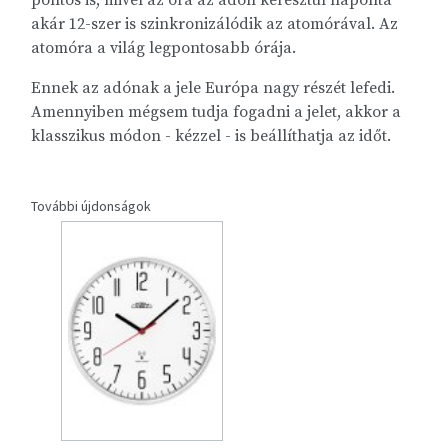
pontos is, mivel az óra az adón keresztül naponta
akár 12-szer is szinkronizálódik az atomórával. Az
atomóra a világ legpontosabb órája.
Ennek az adónak a jele Európa nagy részét lefedi.
Amennyiben mégsem tudja fogadni a jelet, akkor a
klasszikus módon - kézzel - is beállíthatja az időt.
További újdonságok