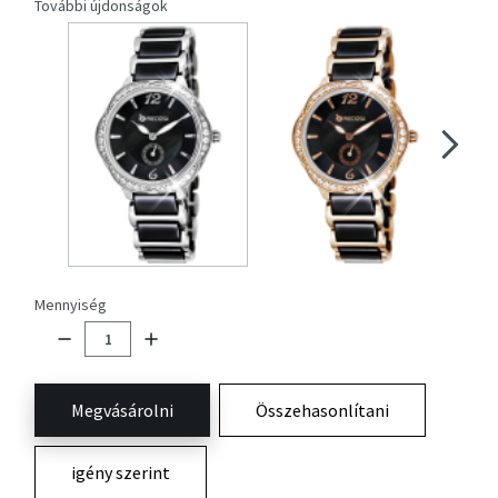
További újdonságok
Mennyiség
Megvásárolni
Összehasonlítani
igény szerint