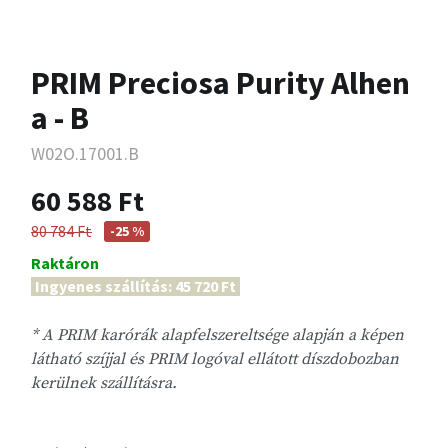
PRIM Preciosa Purity Alhen
a - B
W02O.17001.B
60 588 Ft
80 784 Ft
-25 %
Raktáron
Ingyenes szállítás: 45 720 Ft
* A PRIM karórák alapfelszereltsége alapján a képen
látható szíjjal és PRIM logóval ellátott díszdobozban
kerülnek szállításra.