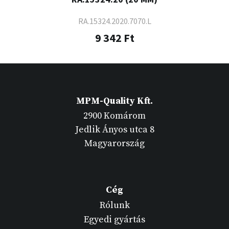
RA.15324.2020.7070.L
9 342 Ft
MPM-Quality Kft.
2900 Komárom
Jedlik Ányos utca 8
Magyarország
Cég
Rólunk
Egyedi gyártás