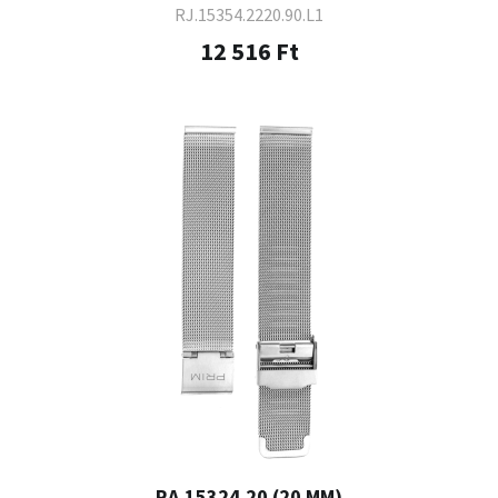
RJ.15354.2220.90.L1
12 516 Ft
RA.15324.20 (20 MM)