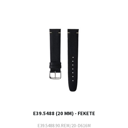
E39.5488 (20 MM) - FEKETE
E39.5488.90.REM/20-D616M