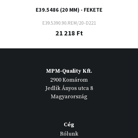
E39.5486 (20 MM) - FEKETE
E39.5390.90.REM/20-D221
21 218 Ft
MPM-Quality Kft.
2900 Komárom
Jedlik Ányos utca 8
Magyarország
Cég
Rólunk