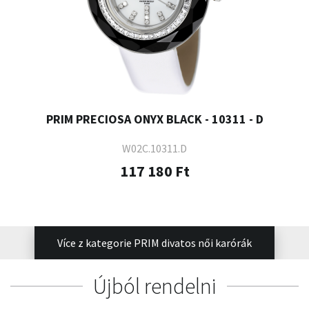
PRIM PRECIOSA ONYX BLACK - 10311 - D
W02C.10311.D
117 180 Ft
Více z kategorie PRIM divatos női karórák
Újból rendelni