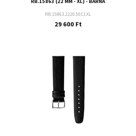
RB.15863 (22 MM - XL) - BARNA
RB.15863.2220.5013.XL
29 600 Ft