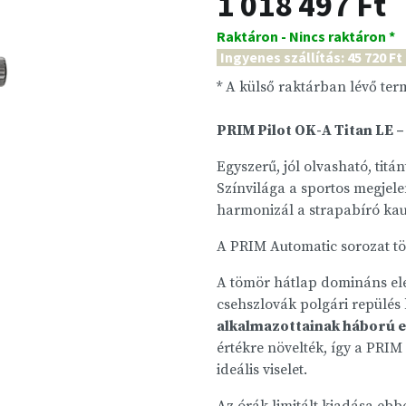
1 018 497 Ft
Raktáron - Nincs raktáron *
Ingyenes szállítás: 45 720 Ft
* A külső raktárban lévő te
PRIM Pilot OK-A Titan LE 
Egyszerű, jól olvasható, titá
Színvilága a sportos megje
harmonizál a strapabíró kauc
A PRIM Automatic sorozat tör
A tömör hátlap domináns e
csehszlovák polgári repülés 
alkalmazottainak háború e
értékre növelték, így a PRI
ideális viselet.