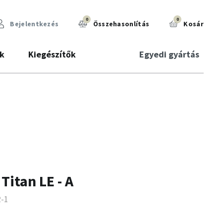
0
0
Bejelentkezés
Összehasonlítás
Kosár
k
Kiegészítők
Egyedi gyártás
Titan LE - A
2-1