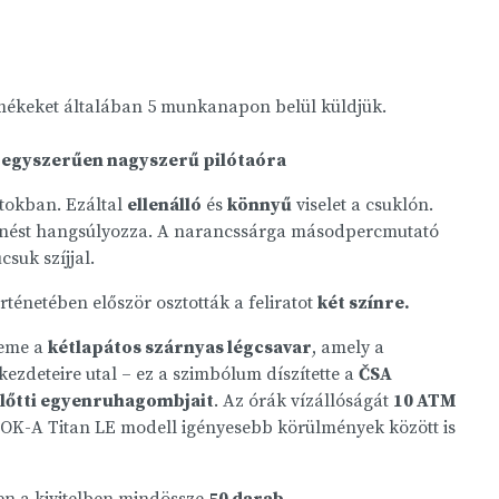
rmékeket általában 5 munkanapon belül küldjük.
– egyszerűen nagyszerű pilótaóra
ntokban. Ezáltal
ellenálló
és
könnyű
viselet a csuklón.
lenést hangsúlyozza. A narancssárga másodpercmutató
suk szíjjal.
ténetében először osztották a feliratot
két színre.
leme a
kétlapátos szárnyas légcsavar
, amely a
kezdeteire utal – ez a szimbólum díszítette a
ČSA
lőtti egyenruhagombjait
. Az órák vízállóságát
10 ATM
M OK-A Titan LE modell igényesebb körülmények között is