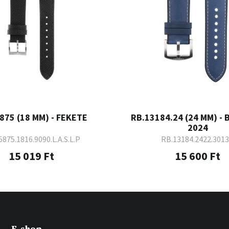
875 (18 MM) - FEKETE
RB.13184.24 (24 MM) - 
2024
5875.1816.9090.L.A.S.L.P
RB.13184.2422.3013
15 019 Ft
15 600 Ft