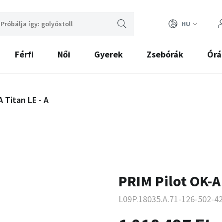
HU
Férfi
Női
Gyerek
Zsebórák
Órá
A Titan LE - A
PRIM Pilot OK-A 
L09P.18035.A.71-126-502-4