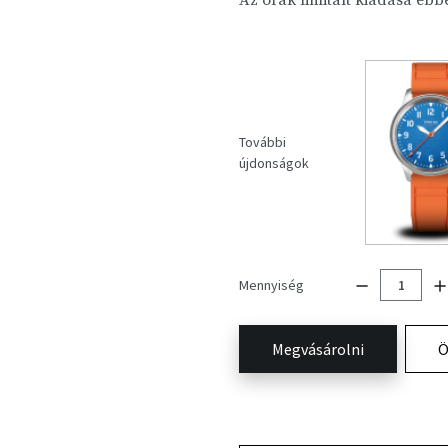
Az órák limitált kiadása eb
További
újdonságok
Mennyiség
Megvásárolni
Ö