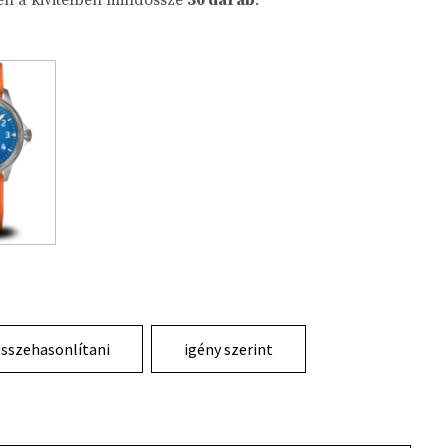
ben a kivitelben mindössze
50 darab
.
sszehasonlítani
igény szerint