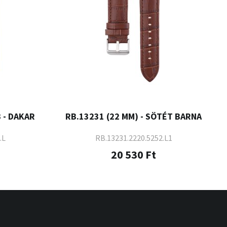
B - DAKAR
RB.13231 (22 MM) - SÖTÉT BARNA
.L
RB.13231.2220.5252.L1
20 530 Ft