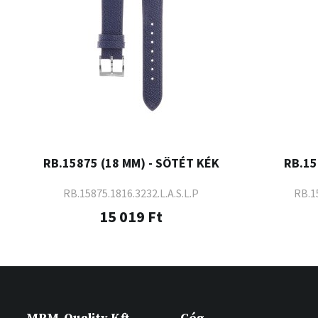
RB.15875 (18 MM) - SÖTÉT KÉK
RB.15
RB.15875.1816.3232.L.A.S.L.P
RB.1
15 019 Ft