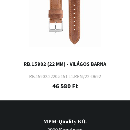
RB.15902 (22 MM) - VILÁGOS BARNA
RB.15902.2220.5151.L1.REM/22-D692
46 580 Ft
MPM-Quality Kft.