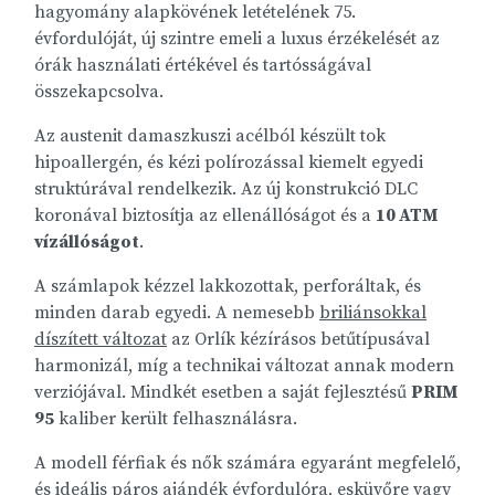
hagyomány alapkövének letételének 75.
évfordulóját, új szintre emeli a luxus érzékelését az
órák használati értékével és tartósságával
összekapcsolva.
Az austenit damaszkuszi acélból készült tok
hipoallergén, és kézi polírozással kiemelt egyedi
struktúrával rendelkezik. Az új konstrukció DLC
koronával biztosítja az ellenállóságot és a
10 ATM
vízállóságot
.
A számlapok kézzel lakkozottak, perforáltak, és
minden darab egyedi. A nemesebb
briliánsokkal
díszített változat
az Orlík kézírásos betűtípusával
harmonizál, míg a technikai változat annak modern
verziójával. Mindkét esetben a saját fejlesztésű
PRIM
95
kaliber került felhasználásra.
A modell férfiak és nők számára egyaránt megfelelő,
és ideális páros ajándék évfordulóra, esküvőre vagy