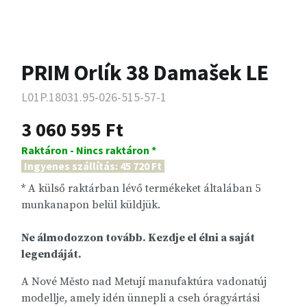
PRIM Orlík 38 Damašek LE
L01P.18031.95-026-515-57-1
3 060 595 Ft
Raktáron - Nincs raktáron *
Ingyenes szállítás: 45 720 Ft
* A külső raktárban lévő termékeket általában 5
munkanapon belül küldjük.
Ne álmodozzon tovább. Kezdje el élni a saját
legendáját.
A Nové Město nad Metují manufaktúra vadonatúj
modellje, amely idén ünnepli a cseh óragyártási