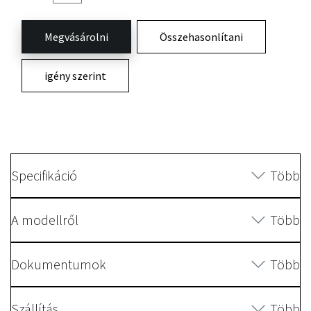
Megvásárolni
Összehasonlítani
igény szerint
Specifikáció
Több
A modellről
Több
Dokumentumok
Több
Szállítás
Több